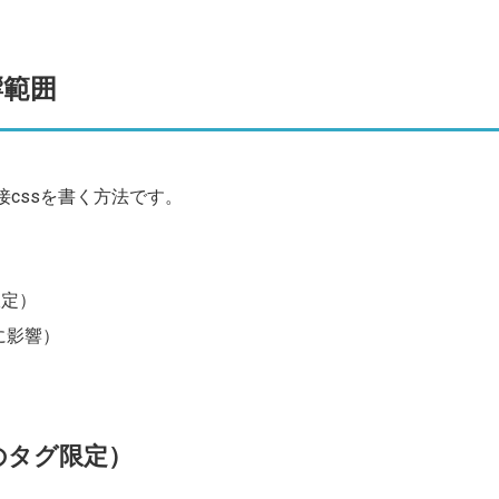
響範囲
接cssを書く方法です。
限定）
に影響）
のタグ限定）