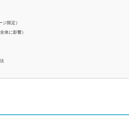
）
ページ限定）
ト全体に影響）
法