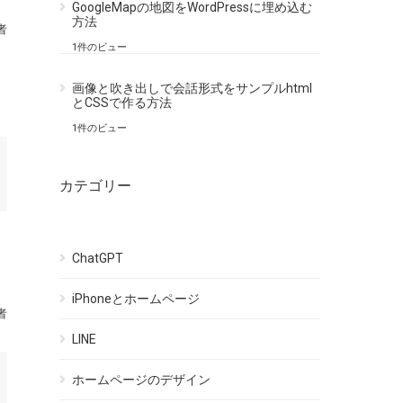
GoogleMapの地図をWordPressに埋め込む
方法
者
1件のビュー
画像と吹き出しで会話形式をサンプルhtml
とCSSで作る方法
1件のビュー
カテゴリー
ChatGPT
iPhoneとホームページ
者
LINE
ホームページのデザイン