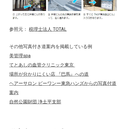
参照元：
税理士法人 TOTAL
その他写真付き道案内を掲載している例
美管理spa
てとあしの血管クリニック東京
場所が分かりにくい店 『巴馬』への道
ヘアーサロン ビーワンー東急ハンズからの写真付道
案内
自然公園財団 浄土平支部