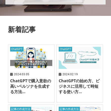
新着記事
ChatGPT
ChatGPT
2024.03.05
2024.02.19
ChatGPTで購入意欲の
ChatGPTの始め方、ビ
高いペルソナを生成す
ジネスに活用して時短
る方法…
する使い方…
記事の作成方法
記事の作成方法